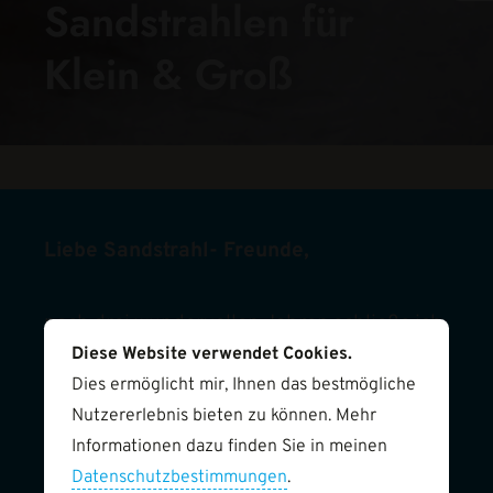
Sandstrahlen für
Klein & Groß
Liebe Sandstrahl- Freunde,
nach drei wundervollen Jahren schließe ich
Diese Website verwendet Cookies.
schweren Herzens mein Laden. Doch keine
Dies ermöglicht mir, Ihnen das bestmögliche
Sorge, ich stehe euch weiterhin zur
Nutzererlebnis bieten zu können. Mehr
Verfügung! Sowohl für private als auch
Informationen dazu finden Sie in meinen
geschäftliche Bestellungen bin ich
Datenschutzbestimmungen
.