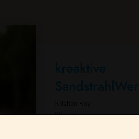
kreaktive
SandstrahlWerk
Kristian Kny
Wismar
Telefon:
0152 / 041 229 50