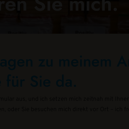
ren Sie mich.
ragen zu meinem 
 für Sie da.
rmular aus, und ich setzen mich zeitnah mit Ihne
en, oder Sie besuchen mich direkt vor Ort – ich f